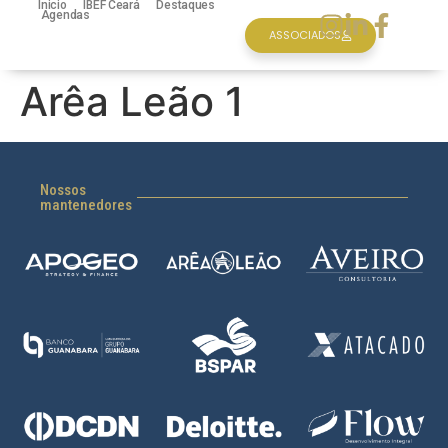
Inicio
IBEF Ceará
Destaques
Agendas
ASSOCIADOS
Arêa Leão 1
Nossos
mantenedores