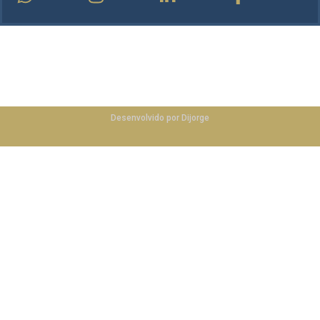
ibefceara.com.br
©
2025
Desenvolvido por Dijorge