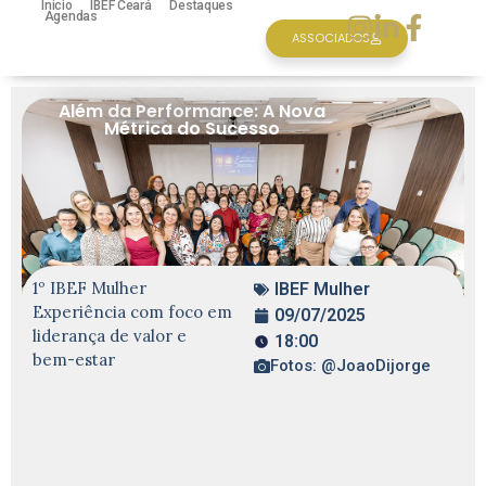
Inicio
IBEF Ceará
Destaques
Agendas
ASSOCIADOS
Além da Performance: A Nova
Métrica do Sucesso
1º IBEF Mulher
IBEF Mulher
Experiência com foco em
09/07/2025
liderança de valor e
18:00
bem-estar
Fotos: @JoaoDijorge