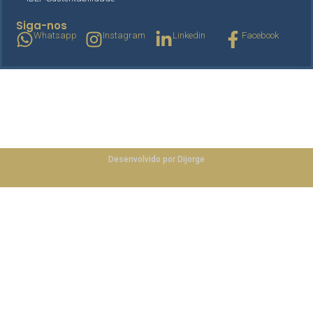
Siga-nos
Whatsapp
Instagram
Linkedin
Facebook
ibefceara.com.br
©
2026
Desenvolvido por Dijorge