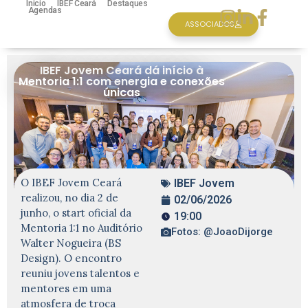
Inicio
IBEF Ceará
Destaques
Agendas
ASSOCIADOS
IBEF Jovem Ceará dá início à
Mentoria 1:1 com energia e conexões
únicas
O IBEF Jovem Ceará
IBEF Jovem
realizou, no dia 2 de
02/06/2026
junho, o start oficial da
19:00
Mentoria 1:1 no Auditório
Fotos: @JoaoDijorge
Walter Nogueira (BS
Design). O encontro
reuniu jovens talentos e
mentores em uma
atmosfera de troca