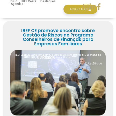
Inicio
IBEF Ceará
Destaques
Agendas
ASSOCIADOS
IBEF CE promove encontro sobre
Gestão de Riscos no Programa
Conselheiros de Finanças para
Empresas Familiares
IBEF CE em parceria com a KPMG e Eleva Educa, com palestra de Júlio Carvalho
sobre Gestão de Riscos.
Foto: @JoaoDijorge