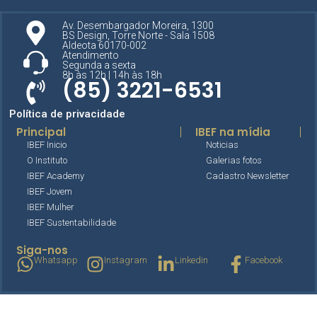
Av. Desembargador Moreira, 1300
BS Design, Torre Norte - Sala 1508
Aldeota 60170-002
Atendimento
Segunda a sexta
8h às 12h | 14h às 18h
(85) 3221-6531
Política de privacidade
Principal
IBEF na mídia
IBEF Inicio
Noticias
O Instituto
Galerias fotos
IBEF Academy
Cadastro Newsletter
IBEF Jovem
IBEF Mulher
IBEF Sustentabilidade
Siga-nos
Whatsapp
Instagram
Linkedin
Facebook