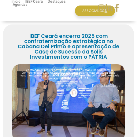
Inicio
IBEF Ceará
Destaques
Agendas
ASSOCIADOS
IBEF Ceará encerra 2025 com
confraternização estratégica no
Cabana Del Primo e apresentação de
Case de Sucesso da Solis
Investimentos com o PÁTRIA
Renato Aguiar, presidente do IBEF Ceará, dá as boas-vindas durante a
Confraternização dos Associados, enquanto Delano Macedo, CEO da Solis
Investimentos e vice-presidente do Instituto, compartilha o Case de Sucesso da
operação de M&A com o PÁTRIA.
Foto: @JoaoDijorge