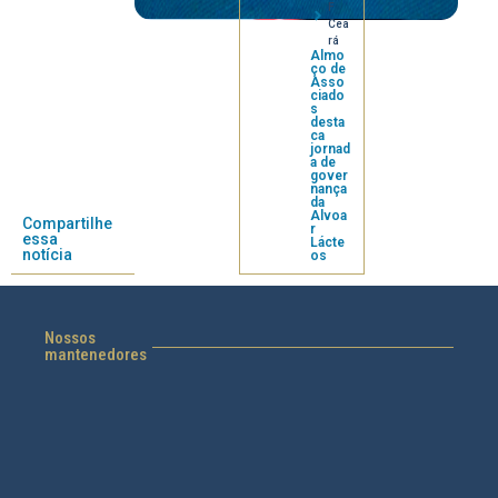
F
Cea
rá
Almo
ço de
Asso
ciado
s
desta
ca
jornad
a de
gover
nança
da
Alvoa
Compartilhe
r
essa
Lácte
notícia
os
Nossos
mantenedores