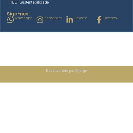
IBEF Sustentabilidade
Siga-nos
Whatsapp
Instagram
Linkedin
Facebook
ibefceara.com.br
©
2025
Desenvolvido por Dijorge