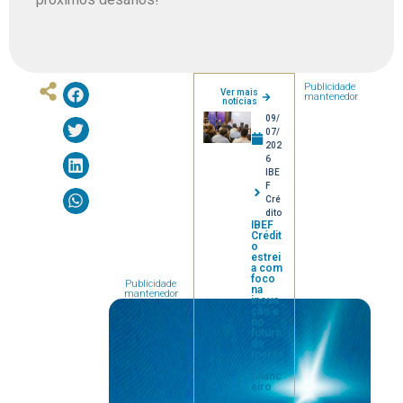
Publicidade
Ver mais
mantenedor
notícias
09/
07/
202
6
IBE
F
Cré
dito
IBEF
Crédit
o
estrei
a com
foco
Publicidade
na
mantenedor
inova
ção e
no
futuro
do
merca
do
financ
eiro