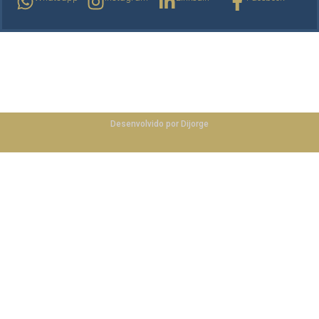
ibefceara.com.br
©
2025
Desenvolvido por Dijorge