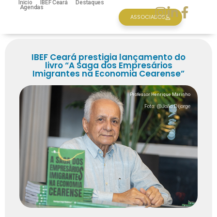
Inicio
IBEF Ceará
Destaques
Agendas
ASSOCIADOS
IBEF Ceará prestigia lançamento do
livro “A Saga dos Empresários
Imigrantes na Economia Cearense”
Professor Henrique Marinho
Foto: @João Dijorge