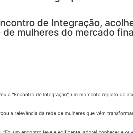
ncontro de Integração, acolh
e de mulheres do mercado fina
veu o “Encontro de Integração”, um momento repleto de aco
çou a relevância da rede de mulheres que vêm transforma
:
“Foi um encontro leve e edificante, adorei conhecer e ou