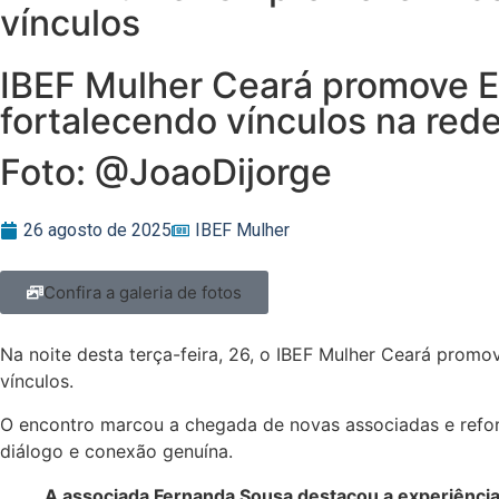
vínculos
IBEF Mulher Ceará promove E
fortalecendo vínculos na red
Foto: @JoaoDijorge
26 agosto de 2025
IBEF Mulher
Confira a galeria de fotos
Na noite desta terça-feira, 26, o IBEF Mulher Ceará promo
vínculos.
O encontro marcou a chegada de novas associadas e refor
diálogo e conexão genuína.
A associada Fernanda Sousa destacou a experiência