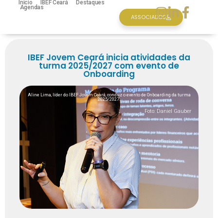
Inicio
IBEF Ceará
Destaques
Agendas
ASSOCIADOS
IBEF Jovem Ceará inicia atividades da
turma 2025/2027 com evento de
Onboarding
Aline Lima, líder do IBEF Jovem Ceará, conduz o evento de Onboarding da turma
2025/2027.
Foto: Daniel Gauber