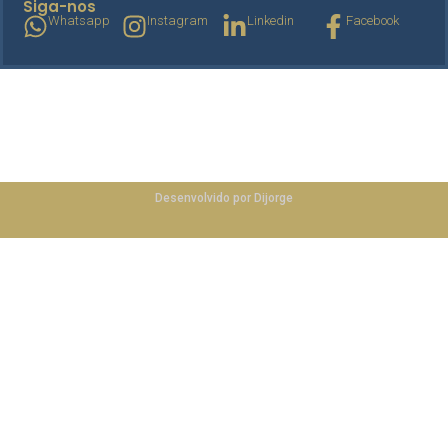
Siga-nos
Whatsapp
Instagram
Linkedin
Facebook
ibefceara.com.br
©
2025
Desenvolvido por Dijorge