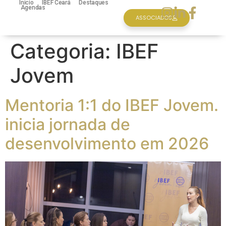
Inicio
IBEF Ceará
Destaques
Agendas
ASSOCIADOS
Categoria:
IBEF
Jovem
Mentoria 1:1 do IBEF Jovem.
inicia jornada de
desenvolvimento em 2026